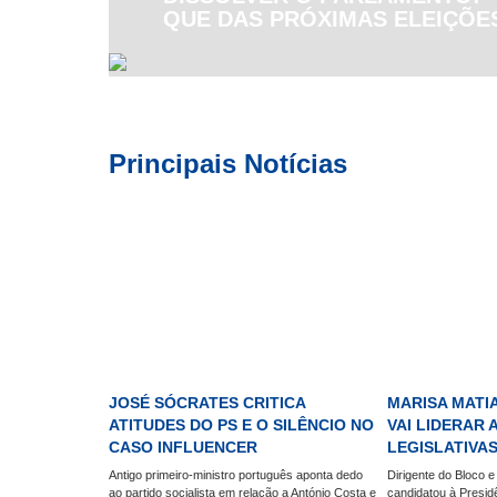
QUE DAS PRÓXIMAS ELEIÇÕE
Principais Notícias
JOSÉ SÓCRATES CRITICA
MARISA MATI
ATITUDES DO PS E O SILÊNCIO NO
VAI LIDERAR 
CASO INFLUENCER
LEGISLATIVA
Antigo primeiro-ministro português aponta dedo
Dirigente do Bloco 
ao partido socialista em relação a António Costa e
candidatou à Presid