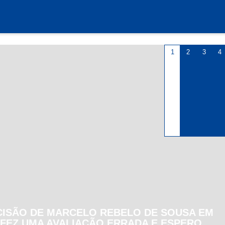
1
2
3
4
CISÃO DE MARCELO REBELO DE SOUSA EM
"FEZ UMA AVALIAÇÃO ERRADA E ESPERO