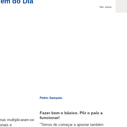
em do Dia
Ver mais
Pedro Sampaio
Fazer bem o básico. Pôr o país a
funcionar!
nas multiplicaram-se
"Temos de começar a apostar também
ionais e