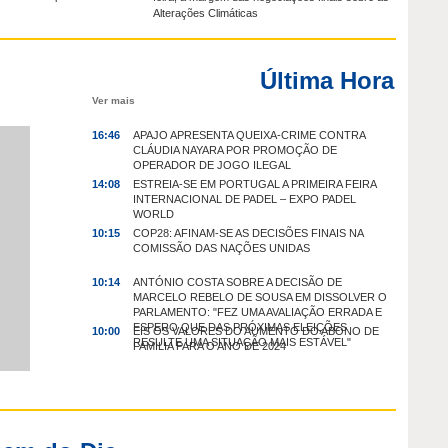
Alterações Climáticas
Última Hora
Ver mais
APAJO APRESENTA QUEIXA-CRIME CONTRA
16:46
CLÁUDIA NAYARA POR PROMOÇÃO DE
OPERADOR DE JOGO ILEGAL
ESTREIA-SE EM PORTUGAL A PRIMEIRA FEIRA
14:08
INTERNACIONAL DE PADEL – EXPO PADEL
WORLD
COP28: AFINAM-SE AS DECISÕES FINAIS NA
10:15
COMISSÃO DAS NAÇÕES UNIDAS
ANTÓNIO COSTA SOBRE A DECISÃO DE
10:14
MARCELO REBELO DE SOUSA EM DISSOLVER O
PARLAMENTO: "FEZ UMA AVALIAÇÃO ERRADA E
ESPERO QUE DAS PRÓXIMAS ELEIÇÕES
EIS OS VALORES DO AUMENTO DO ABONO DE
10:00
RESULTE UMA SITUAÇÃO MAIS ESTÁVEL"
FAMILIA PARA O ANO DE 2024