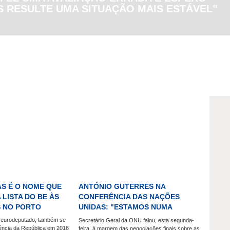
S RESULTE UMA SITUAÇÃO MAIS ESTÁVEL"
AS É O NOME QUE
ANTÓNIO GUTERRES NA
A LISTA DO BE ÀS
CONFERÊNCIA DAS NAÇÕES
S NO PORTO
UNIDAS: "ESTAMOS NUMA
CORRIDA CONTRA O TEMPO"
e eurodeputado, também se
Secretário Geral da ONU falou, esta segunda-
ência da República em 2016
feira, à margem das negociações finais sobre as