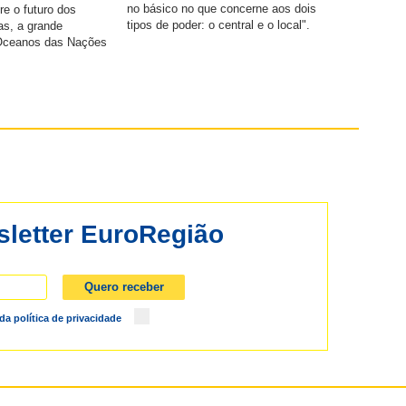
no básico no que concerne aos dois
re o futuro dos
tipos de poder: o central e o local".
as, a grande
 Oceanos das Nações
a.
letter EuroRegião
 da
política de privacidade