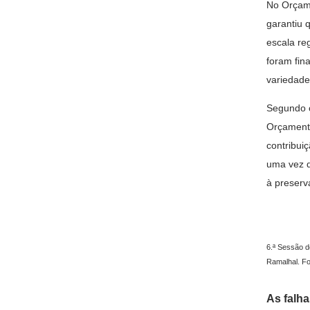
No Orçame
garantiu 
escala re
foram fin
variedade
Segundo
Orçamento
contribui
uma vez q
à preserv
6.ª Sessão d
Ramalhal. Fo
As falh