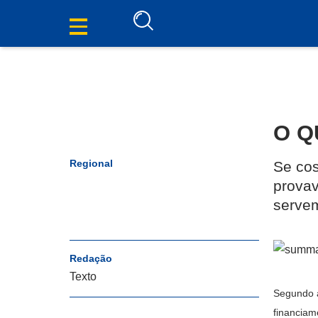
O Q
Regional
Se cos
provav
serve
Redação
Texto
Segundo 
financiam