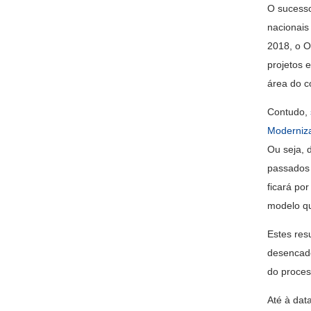
O sucesso
nacionais
2018, o O
projetos 
área do 
Contudo,
Moderniz
Ou seja, 
passados 
ficará po
modelo qu
Estes res
desencad
do proces
Até à dat