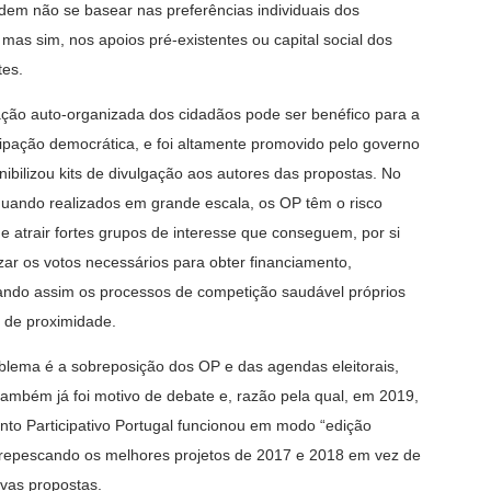
dem não se basear nas preferências individuais dos
 mas sim, nos apoios pré-existentes ou capital social dos
tes.
ação auto-organizada dos cidadãos pode ser benéfico para a
cipação democrática, e foi altamente promovido pelo governo
nibilizou kits de divulgação aos autores das propostas. No
quando realizados em grande escala, os OP têm o risco
de atrair fortes grupos de interesse que conseguem, por si
izar os votos necessários para obter financiamento,
ando assim os processos de competição saudável próprios
 de proximidade.
blema é a sobreposição dos OP e das agendas eleitorais,
também já foi motivo de debate e, razão pela qual, em 2019,
to Participativo Portugal funcionou em modo “edição
 repescando os melhores projetos de 2017 e 2018 em vez de
ovas propostas.