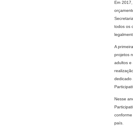
Em 2017, 
orçamento
Secretari
todos os 
legalment
A primeir
projetos 
adultos e
realizaçã
dedicado 
Participa
Nesse ano
Participa
conforme 
país.