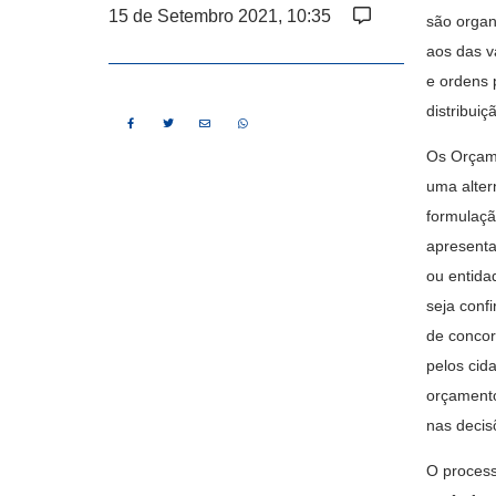
15 de Setembro 2021, 10:35
são organ
aos das v
e ordens 
distribui
Os Orçame
uma alter
formulaçã
apresenta
ou entida
seja conf
de concor
pelos cid
orçamento
nas decis
O process