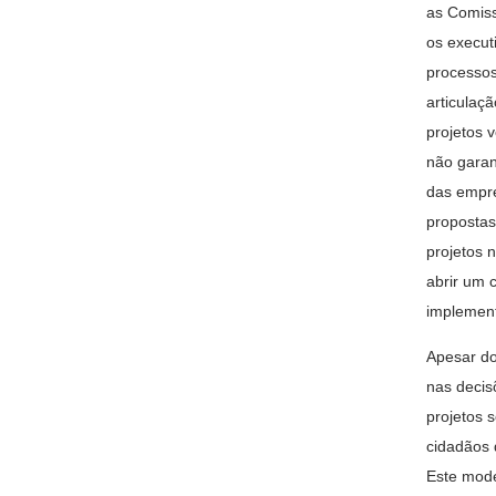
as Comis
os execut
processos
articulaç
projetos 
não garan
das empre
propostas
projetos 
abrir um 
implement
Apesar do
nas decis
projetos 
cidadãos 
Este mode