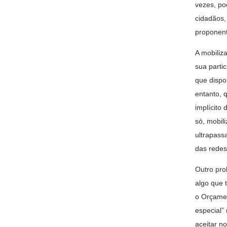
vezes, po
cidadãos,
proponen
A mobiliz
sua parti
que dispo
entanto, 
implícito 
só, mobil
ultrapass
das redes
Outro pro
algo que 
o Orçamen
especial”
aceitar n