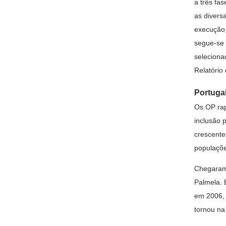
a três fa
as divers
execução,
segue-se 
seleciona
Relatório
Portugal
Os OP ra
inclusão p
crescente
populaçõ
Chegaram 
Palmela. 
em 2006, 
tornou na 